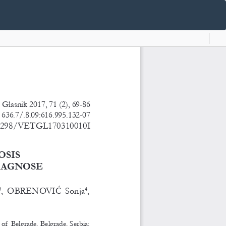
Do
D
P