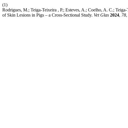
(1)
Rodrigues, M.; Teiga-Teixeira , P.; Esteves, A.; Coelho, A. C.; Teiga
of Skin Lesions in Pigs – a Cross-Sectional Study.
Vet Glas
2024
,
78
,